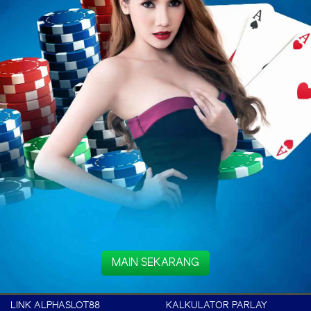
MAIN SEKARANG
LINK ALPHASLOT88
KALKULATOR PARLAY