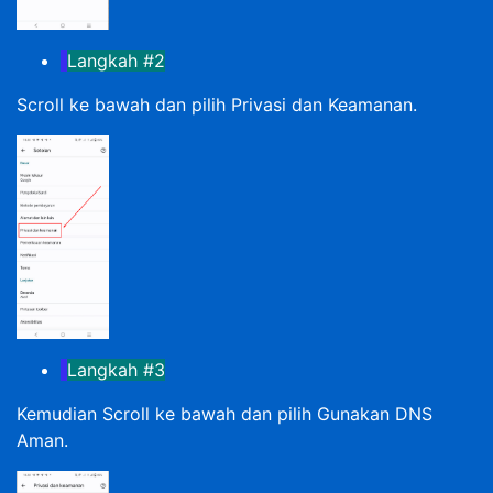
Langkah #2
Scroll ke bawah dan pilih Privasi dan Keamanan.
Langkah #3
Kemudian Scroll ke bawah dan pilih Gunakan DNS
Aman.