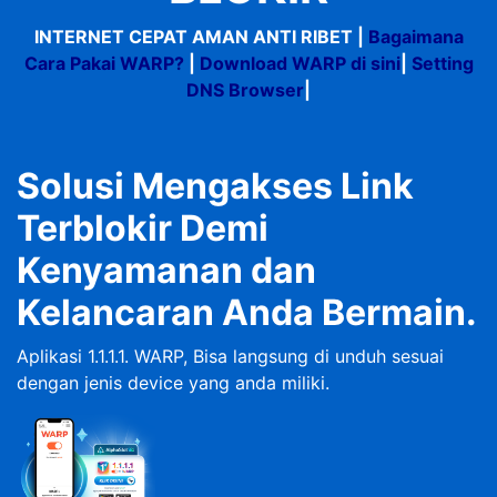
INTERNET CEPAT AMAN ANTI RIBET |
Bagaimana
Cara Pakai WARP?
|
Download WARP di sini
|
Setting
DNS Browser
|
Solusi Mengakses Link
Terblokir Demi
Kenyamanan dan
Kelancaran Anda Bermain.
Aplikasi 1.1.1.1. WARP, Bisa langsung di unduh sesuai
dengan jenis device yang anda miliki.