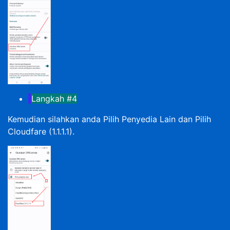
Langkah #4
Kemudian silahkan anda Pilih Penyedia Lain dan Pilih
Cloudfare (1.1.1.1).