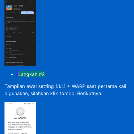
Langkah #2
Tampilan awal setting 1.1.1.1 + WARP saat pertama kali
digunakan, silahkan klik tombol Berikutnya.